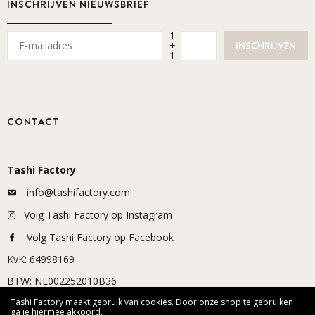
INSCHRIJVEN NIEUWSBRIEF
1
+
1
CONTACT
Tashi Factory
info@tashifactory.com
Volg Tashi Factory op Instagram
Volg Tashi Factory op Facebook
KvK: 64998169
BTW: NL002252010B36
Tashi Factory maakt gebruik van cookies. Door onze shop te gebruiken
ga je hiermee akkoord.